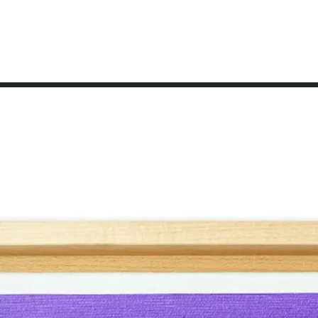
en
Über mich
Öffnungszeiten
Seminarraum mieten
bisheri