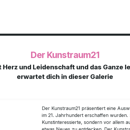
en
Über mich
Öffnungszeiten
Seminarraum mieten
bisheri
Der Kunstraum21
t Herz und Leidenschaft und das Ganze le
erwartet dich in dieser Galerie
Der Kunstraum21 präsentiert eine Aus
im 21. Jahrhundert erschaffen wurden. S
Kunstinteressierte, sondern vor allem a
etwas Neues zu entdecken. Der Kunstra