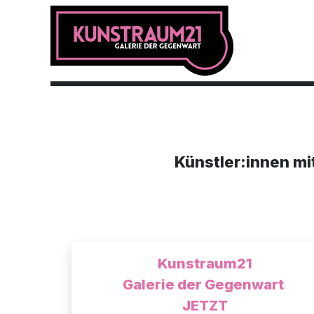
Zum Inhalt springen
Künstler:inn
Künstler:innen mi
Kunstraum21
Galerie der Gegenwart
JETZT