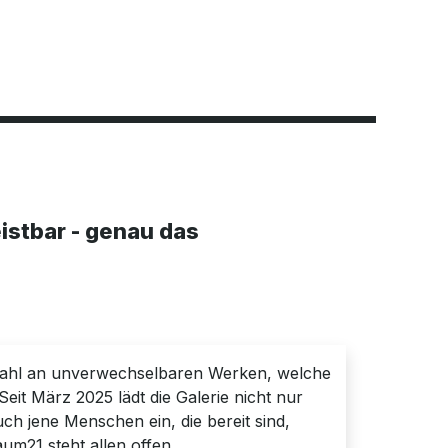
ge Ausstellungen
Impressionen
istbar - genau das
wahl an unverwechselbaren Werken, welche
eit März 2025 lädt die Galerie nicht nur
uch jene Menschen ein, die bereit sind,
um21 steht allen offen.