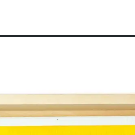
en
Über mich
Öffnungszeiten
Seminarraum mieten
bisheri